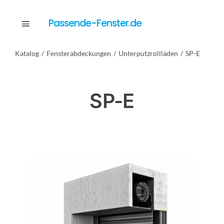
Skip
to
Passende-Fenster.de
Toggle
content
Navigation
Katalog
Fensterabdeckungen
Unterputzrollläden
SP-E
Katalog
SP-E
Dienstleistungen
Anfrage