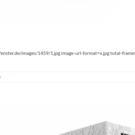
fenster.de/images/1459/1.jpg image-url-format=x.jpg total-fram
e