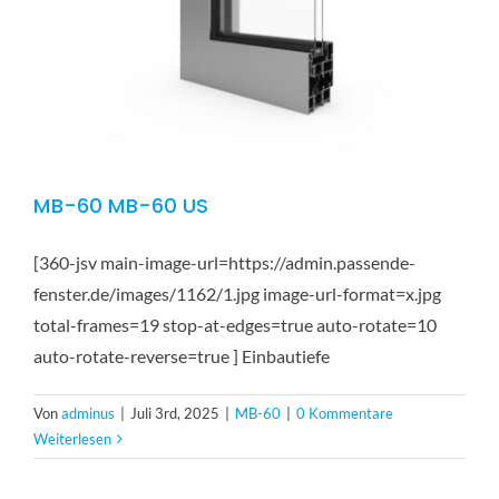
MB-60 MB-60 US
[360-jsv main-image-url=https://admin.passende-
fenster.de/images/1162/1.jpg image-url-format=x.jpg
total-frames=19 stop-at-edges=true auto-rotate=10
auto-rotate-reverse=true ] Einbautiefe
Von
adminus
|
Juli 3rd, 2025
|
MB-60
|
0 Kommentare
Weiterlesen