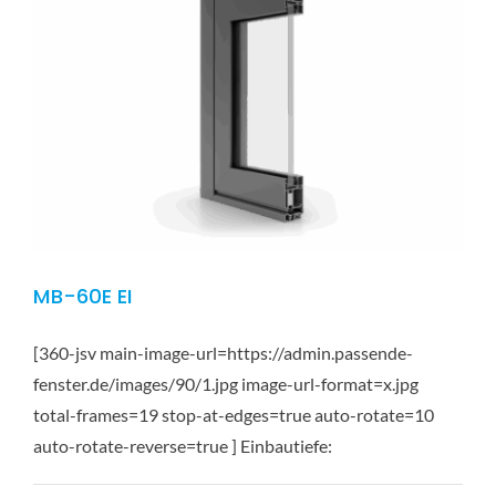
MB-60E EI
[360-jsv main-image-url=https://admin.passende-
fenster.de/images/90/1.jpg image-url-format=x.jpg
total-frames=19 stop-at-edges=true auto-rotate=10
auto-rotate-reverse=true ] Einbautiefe: