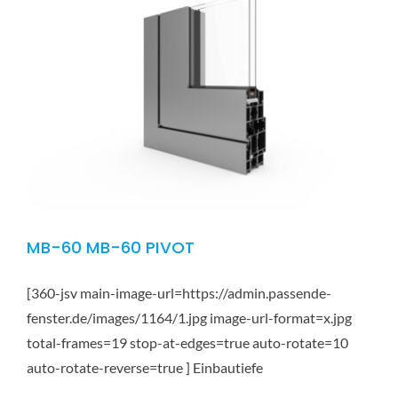
MB-60 MB-60 PIVOT
[360-jsv main-image-url=https://admin.passende-
fenster.de/images/1164/1.jpg image-url-format=x.jpg
total-frames=19 stop-at-edges=true auto-rotate=10
auto-rotate-reverse=true ] Einbautiefe