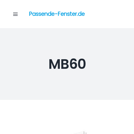
Skip
to
Passende-Fenster.de
Toggle
content
Navigation
Katalog
MB60
Dienstleistungen
Anfrage