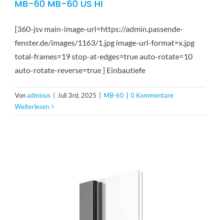
MB-60 MB-60 US HI
[360-jsv main-image-url=https://admin.passende-
fenster.de/images/1163/1.jpg image-url-format=x.jpg
total-frames=19 stop-at-edges=true auto-rotate=10
auto-rotate-reverse=true ] Einbautiefe
Von
adminus
|
Juli 3rd, 2025
|
MB-60
|
0 Kommentare
Weiterlesen