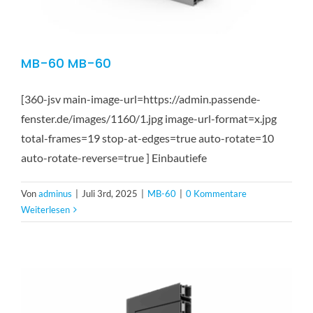
MB-60 MB-60
[360-jsv main-image-url=https://admin.passende-
fenster.de/images/1160/1.jpg image-url-format=x.jpg
total-frames=19 stop-at-edges=true auto-rotate=10
auto-rotate-reverse=true ] Einbautiefe
Von
adminus
|
Juli 3rd, 2025
|
MB-60
|
0 Kommentare
Weiterlesen