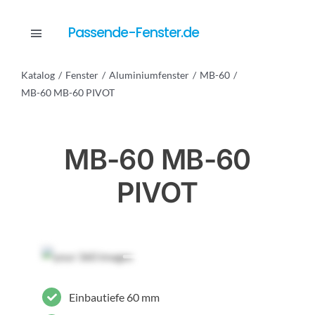
Skip
to
Passende-Fenster.de
Toggle
content
Navigation
Katalog
Fenster
Aluminiumfenster
MB-60
Katalog
MB-60 MB-60 PIVOT
Dienstleistungen
MB-60 MB-60
PIVOT
Anfrage
Einbautiefe 60 mm