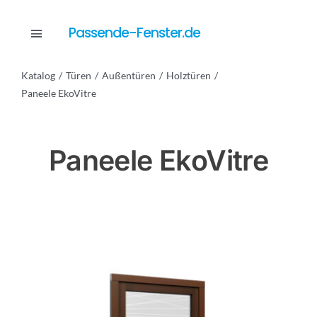
Skip
to
Passende-Fenster.de
Toggle
content
Navigation
Katalog
Türen
Außentüren
Holztüren
Katalog
Paneele EkoVitre
Dienstleistungen
Paneele EkoVitre
Anfrage