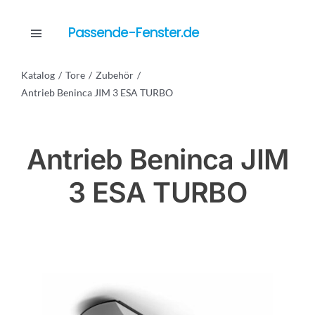
Skip
to
Passende-Fenster.de
Toggle
content
Navigation
Katalog
Tore
Zubehör
Katalog
Antrieb Beninca JIM 3 ESA TURBO
Dienstleistungen
Antrieb Beninca JIM
3 ESA TURBO
Anfrage