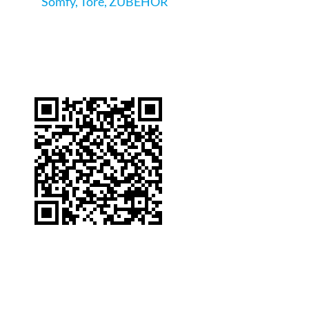
Somfy
,
Tore
,
ZUBEHÖR