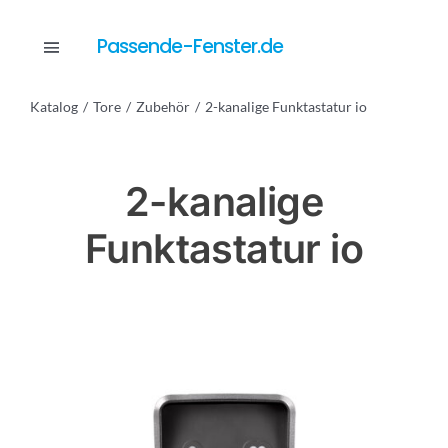
Skip
to
Passende-Fenster.de
Toggle
content
Navigation
Katalog
Tore
Zubehör
2-kanalige Funktastatur io
Katalog
2-kanalige
Dienstleistungen
Funktastatur io
Anfrage