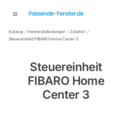
Skip
to
Passende-Fenster.de
Toggle
content
Navigation
Katalog
Fensterabdeckungen
Zubehör
Katalog
Steuereinheit FIBARO Home Center 3
Dienstleistungen
Steuereinheit
FIBARO Home
Anfrage
Center 3