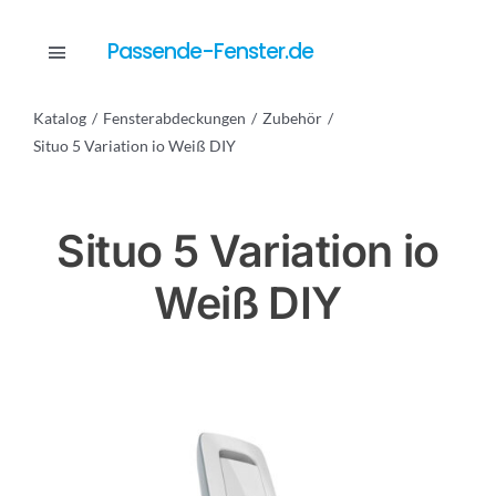
Skip
to
Passende-Fenster.de
Toggle
content
Navigation
Katalog
Fensterabdeckungen
Zubehör
Katalog
Situo 5 Variation io Weiß DIY
Dienstleistungen
Situo 5 Variation io
Weiß DIY
Anfrage