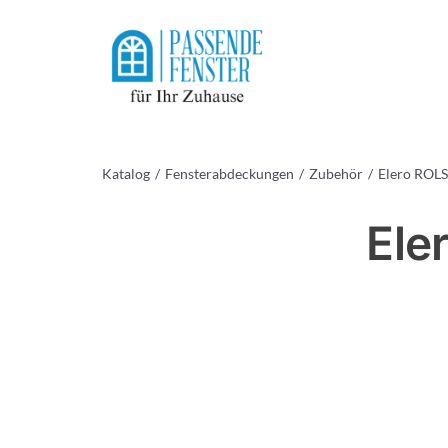
Skip
to
content
Katalog
Fensterabdeckungen
Zubehör
Elero ROL
Ele