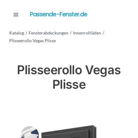
Skip
to
Passende-Fenster.de
Toggle
content
Navigation
Katalog
Fensterabdeckungen
Innenrollläden
Katalog
Plisseerollo Vegas Plisse
Dienstleistungen
Plisseerollo Vegas
Plisse
Anfrage