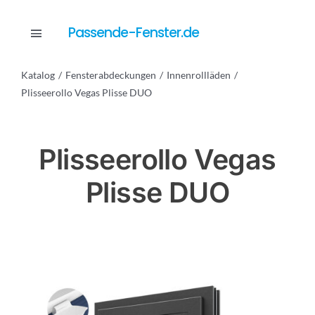
Skip
to
Passende-Fenster.de
Toggle
content
Navigation
Katalog
Fensterabdeckungen
Innenrollläden
Katalog
Plisseerollo Vegas Plisse DUO
Dienstleistungen
Plisseerollo Vegas
Plisse DUO
Anfrage