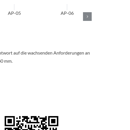
AP-05
AP-06
AP-07 (alud
nur für Energe
und Ideal N
 Antwort auf die wachsenden Anforderungen an
80 mm.