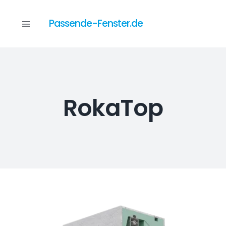
Skip
to
Passende-Fenster.de
Toggle
content
Navigation
Katalog
RokaTop
Dienstleistungen
Anfrage