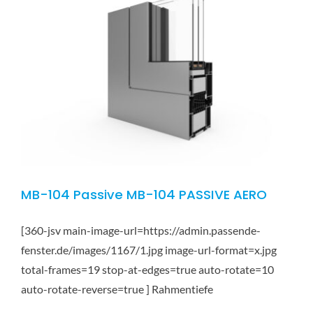
MB-104 Passive MB-104 PASSIVE AERO
[360-jsv main-image-url=https://admin.passende-
fenster.de/images/1167/1.jpg image-url-format=x.jpg
total-frames=19 stop-at-edges=true auto-rotate=10
auto-rotate-reverse=true ] Rahmentiefe