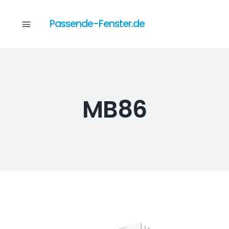
Skip
to
Passende-Fenster.de
Toggle
content
Navigation
Katalog
MB86
Dienstleistungen
Anfrage