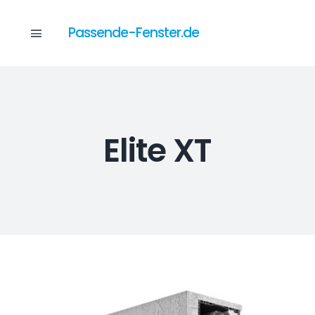
Skip
to
Passende-Fenster.de
Toggle
content
Navigation
Katalog
Elite XT
Dienstleistungen
Anfrage