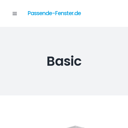
Skip
to
Passende-Fenster.de
Toggle
content
Navigation
Katalog
Basic
Dienstleistungen
Anfrage