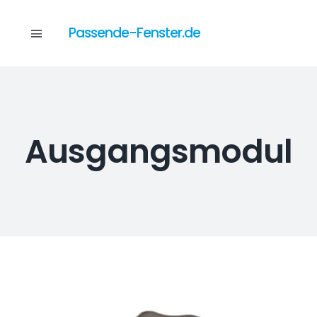
Skip
to
Passende-Fenster.de
Toggle
content
Navigation
Katalog
Ausgangsmodul
Dienstleistungen
Anfrage