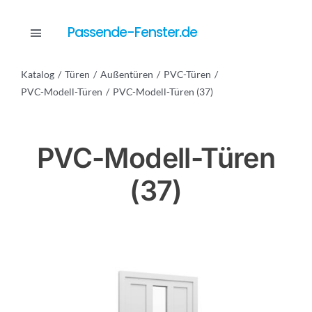
Skip
to
Passende-Fenster.de
Toggle
content
Navigation
Katalog
Türen
Außentüren
PVC-Türen
Katalog
PVC-Modell-Türen
PVC-Modell-Türen (37)
Dienstleistungen
PVC-Modell-Türen
(37)
Anfrage