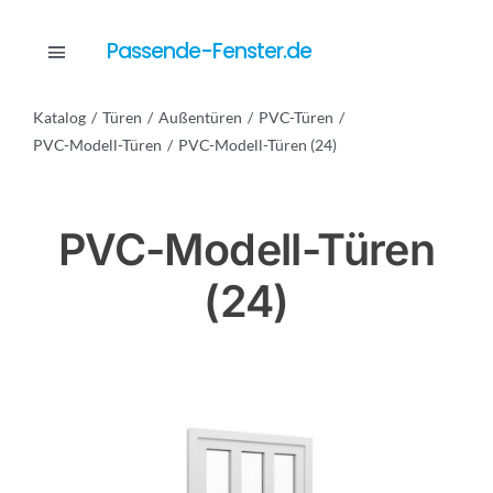
Skip
to
Passende-Fenster.de
Toggle
content
Navigation
Katalog
Türen
Außentüren
PVC-Türen
Katalog
PVC-Modell-Türen
PVC-Modell-Türen (24)
Dienstleistungen
PVC-Modell-Türen
(24)
Anfrage