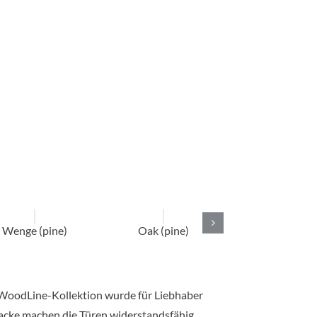
Wenge (pine)
Oak (pine)
Dark chestnut 
 WoodLine-Kollektion wurde für Liebhaber
Lacke machen die Türen widerstandsfähig