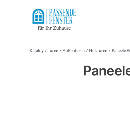
Skip
to
content
Katalog
Türen
Außentüren
Holztüren
Paneele 
Paneel