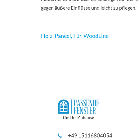
gegen äußere Einflüsse und leicht zu pflegen.
Holz
,
Paneel
,
Tür
,
WoodLine
+49 15116804054