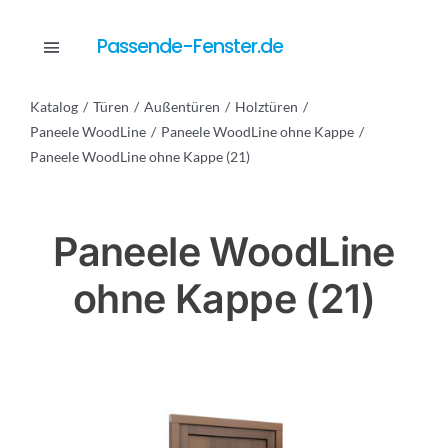
Skip
to
Passende-Fenster.de
Toggle
content
Navigation
Katalog
Türen
Außentüren
Holztüren
Katalog
Paneele WoodLine
Paneele WoodLine ohne Kappe
Paneele WoodLine ohne Kappe (21)
Dienstleistungen
Paneele WoodLine
Anfrage
ohne Kappe (21)