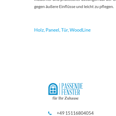
gegen äußere Einflüsse und leicht zu pflegen.
Holz
,
Paneel
,
Tür
,
WoodLine
+49 15116804054