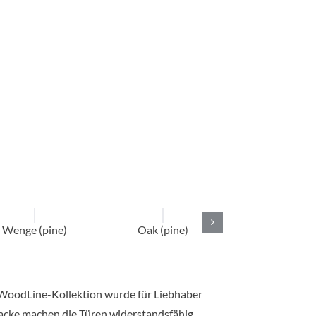
Wenge (pine)
Oak (pine)
Dark chestnut 
 WoodLine-Kollektion wurde für Liebhaber
Lacke machen die Türen widerstandsfähig