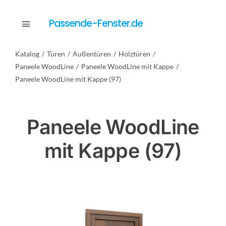
Skip
to
Passende-Fenster.de
Toggle
content
Navigation
Katalog
Türen
Außentüren
Holztüren
Katalog
Paneele WoodLine
Paneele WoodLine mit Kappe
Paneele WoodLine mit Kappe (97)
Dienstleistungen
Paneele WoodLine
Anfrage
mit Kappe (97)