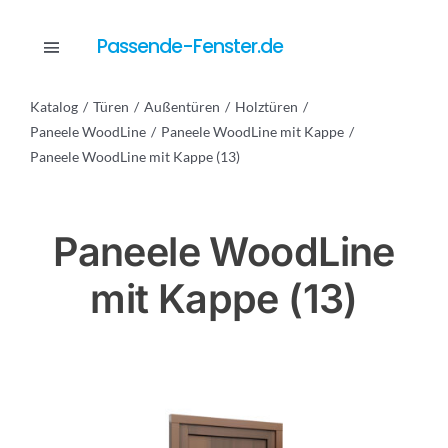
Skip
to
Passende-Fenster.de
Toggle
content
Navigation
Katalog
Türen
Außentüren
Holztüren
Katalog
Paneele WoodLine
Paneele WoodLine mit Kappe
Paneele WoodLine mit Kappe (13)
Dienstleistungen
Paneele WoodLine
Anfrage
mit Kappe (13)