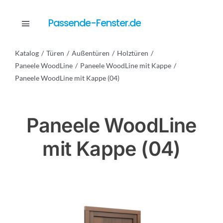
Skip
to
Passende-Fenster.de
Toggle
content
Navigation
Katalog
Türen
Außentüren
Holztüren
Katalog
Paneele WoodLine
Paneele WoodLine mit Kappe
Paneele WoodLine mit Kappe (04)
Dienstleistungen
Paneele WoodLine
Anfrage
mit Kappe (04)