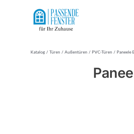
Skip
to
content
Katalog
Türen
Außentüren
PVC-Türen
Paneele 
Panee