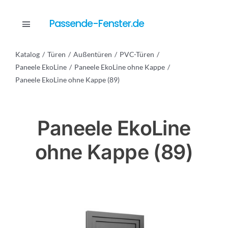
Skip
to
Passende-Fenster.de
Toggle
content
Navigation
Katalog
Türen
Außentüren
PVC-Türen
Katalog
Paneele EkoLine
Paneele EkoLine ohne Kappe
Paneele EkoLine ohne Kappe (89)
Dienstleistungen
Paneele EkoLine
Anfrage
ohne Kappe (89)