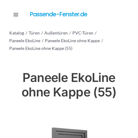
Skip
to
Passende-Fenster.de
Toggle
content
Navigation
Katalog
Türen
Außentüren
PVC-Türen
Katalog
Paneele EkoLine
Paneele EkoLine ohne Kappe
Paneele EkoLine ohne Kappe (55)
Dienstleistungen
Paneele EkoLine
Anfrage
ohne Kappe (55)