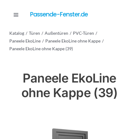
Skip
to
Passende-Fenster.de
Toggle
content
Navigation
Katalog
Türen
Außentüren
PVC-Türen
Katalog
Paneele EkoLine
Paneele EkoLine ohne Kappe
Paneele EkoLine ohne Kappe (39)
Dienstleistungen
Paneele EkoLine
Anfrage
ohne Kappe (39)