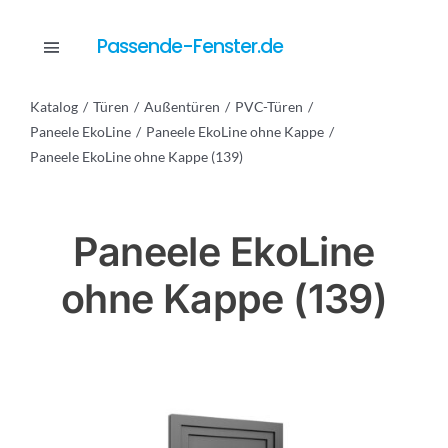
Skip
to
Passende-Fenster.de
Toggle
content
Navigation
Katalog
Türen
Außentüren
PVC-Türen
Katalog
Paneele EkoLine
Paneele EkoLine ohne Kappe
Paneele EkoLine ohne Kappe (139)
Dienstleistungen
Paneele EkoLine
Anfrage
ohne Kappe (139)