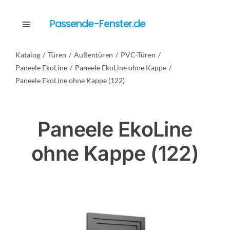
Skip
to
Passende-Fenster.de
Toggle
content
Navigation
Katalog
Türen
Außentüren
PVC-Türen
Katalog
Paneele EkoLine
Paneele EkoLine ohne Kappe
Paneele EkoLine ohne Kappe (122)
Dienstleistungen
Paneele EkoLine
Anfrage
ohne Kappe (122)