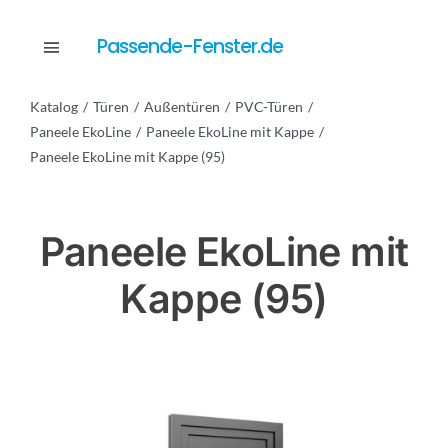
Skip
to
Passende-Fenster.de
Toggle
content
Navigation
Katalog
Türen
Außentüren
PVC-Türen
Katalog
Paneele EkoLine
Paneele EkoLine mit Kappe
Paneele EkoLine mit Kappe (95)
Dienstleistungen
Paneele EkoLine mit
Anfrage
Kappe (95)