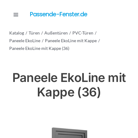
Skip
to
Passende-Fenster.de
Toggle
content
Navigation
Katalog
Türen
Außentüren
PVC-Türen
Katalog
Paneele EkoLine
Paneele EkoLine mit Kappe
Paneele EkoLine mit Kappe (36)
Dienstleistungen
Paneele EkoLine mit
Anfrage
Kappe (36)