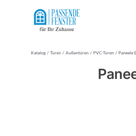
Skip
to
content
Katalog
Türen
Außentüren
PVC-Türen
Paneele 
Panee