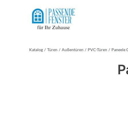
Skip
to
content
Katalog
Türen
Außentüren
PVC-Türen
Paneele C
P