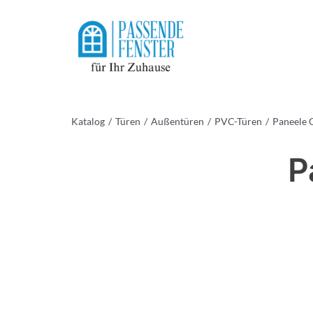
Skip
to
content
Katalog
Türen
Außentüren
PVC-Türen
Paneele C
P