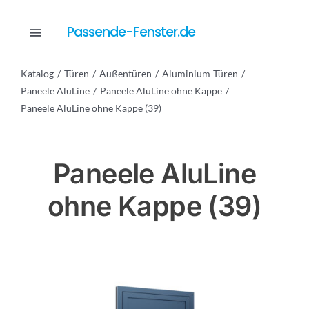
Skip
to
Passende-Fenster.de
Toggle
content
Navigation
Katalog
Türen
Außentüren
Aluminium-Türen
Katalog
Paneele AluLine
Paneele AluLine ohne Kappe
Paneele AluLine ohne Kappe (39)
Dienstleistungen
Paneele AluLine
Anfrage
ohne Kappe (39)