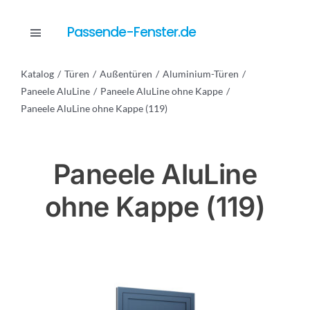
Skip
to
Passende-Fenster.de
Toggle
content
Navigation
Katalog
Türen
Außentüren
Aluminium-Türen
Katalog
Paneele AluLine
Paneele AluLine ohne Kappe
Paneele AluLine ohne Kappe (119)
Dienstleistungen
Paneele AluLine
Anfrage
ohne Kappe (119)