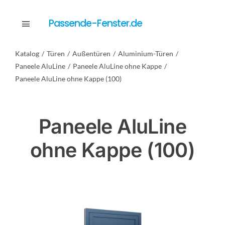
Skip
to
Passende-Fenster.de
Toggle
content
Navigation
Katalog
Türen
Außentüren
Aluminium-Türen
Katalog
Paneele AluLine
Paneele AluLine ohne Kappe
Paneele AluLine ohne Kappe (100)
Dienstleistungen
Paneele AluLine
Anfrage
ohne Kappe (100)