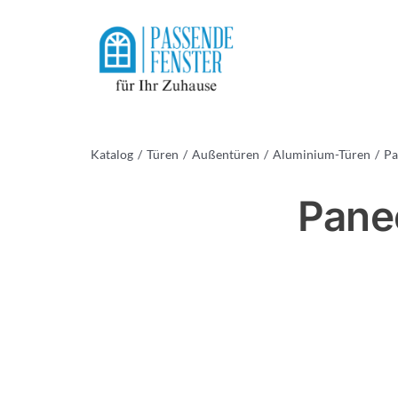
Skip
to
content
Katalog
Türen
Außentüren
Aluminium-Türen
Pa
Panee