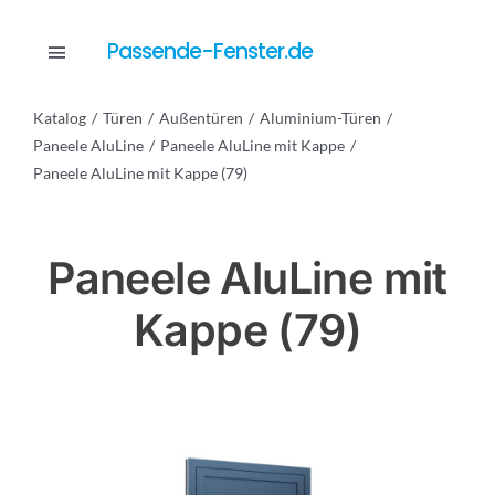
Skip
to
Passende-Fenster.de
Toggle
content
Navigation
Katalog
Türen
Außentüren
Aluminium-Türen
Katalog
Paneele AluLine
Paneele AluLine mit Kappe
Paneele AluLine mit Kappe (79)
Dienstleistungen
Paneele AluLine mit
Anfrage
Kappe (79)