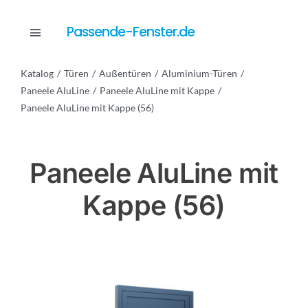
Skip
to
Passende-Fenster.de
Toggle
content
Navigation
Katalog
Türen
Außentüren
Aluminium-Türen
Katalog
Paneele AluLine
Paneele AluLine mit Kappe
Paneele AluLine mit Kappe (56)
Dienstleistungen
Paneele AluLine mit
Anfrage
Kappe (56)