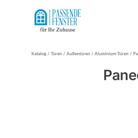
Skip
to
content
Katalog
Türen
Außentüren
Aluminium-Türen
Pa
Panee