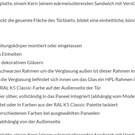
latte, einem Kern (einem wärmeisolierenden Sandwich mit Verstä
t die gesamte Fläche des Türblatts, bildet eine einheitliche, bün
Füllungskörper montiert oder eingelassen
n Einheiten
 dekorativen Gläsern
 schwarzen Rahmen um die Verglasung außen ist dieser Rahmen in
ie Verglasung befindet sich innen um das Glas ein HPL-Rahmen i
r RAL K5 Classic-Farbe auf der Außenseite der Tür
 silber, vollständig in das Paneel integriert (abhängig vom Model
et oder in Farben aus der RAL K5 Classic-Palette lackiert
erschiedenen Farben bei ausgewählten Paneelen
unabhängig von der Außenseite
latte, einem Kern (einem wärmeisolierenden Sandwich mit Verstä