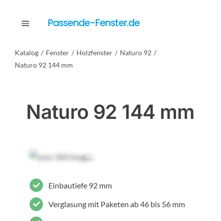
Skip
to
Passende-Fenster.de
Toggle
content
Navigation
Katalog
Fenster
Holzfenster
Naturo 92
Katalog
Naturo 92 144 mm
Dienstleistungen
Naturo 92 144 mm
Anfrage
Einbautiefe 92 mm
Verglasung mit Paketen ab 46 bis 56 mm