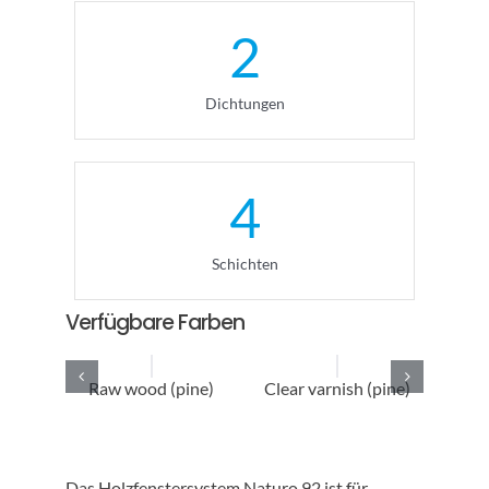
2
Dichtungen
4
Schichten
Verfügbare Farben
Raw wood (pine)
Clear varnish (pine)
Sto
Das Holzfenstersystem Naturo 92 ist für