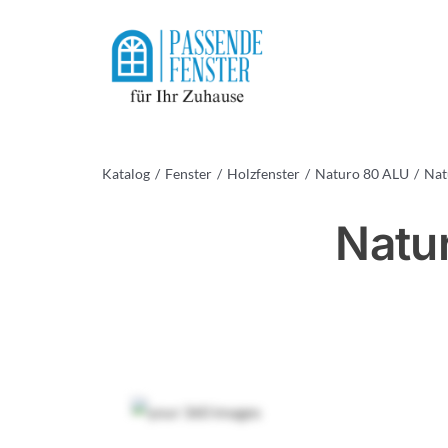
Skip
to
content
Katalog
Fenster
Holzfenster
Naturo 80 ALU
Nat
Natur