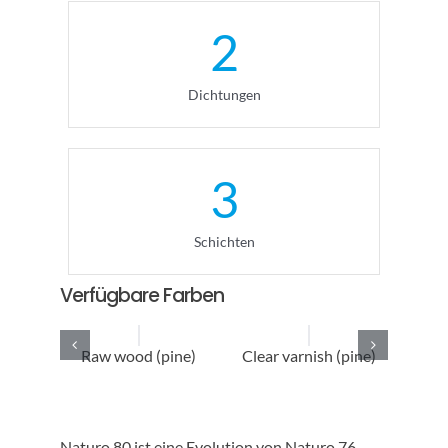
2
Dichtungen
3
Schichten
Verfügbare Farben
Raw wood (pine)
Clear varnish (pine)
Sto
Naturo 80 ist eine Evolution von Naturo 76,