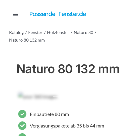
Skip
to
Passende-Fenster.de
Toggle
content
Navigation
Katalog
Fenster
Holzfenster
Naturo 80
Katalog
Naturo 80 132 mm
Dienstleistungen
Naturo 80 132 mm
Anfrage
Einbautiefe 80 mm
Verglasungspakete ab 35 bis 44 mm