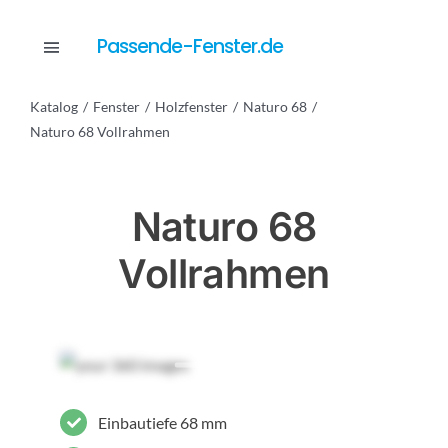
Skip
to
Passende-Fenster.de
Toggle
content
Navigation
Katalog
Fenster
Holzfenster
Naturo 68
Katalog
Naturo 68 Vollrahmen
Dienstleistungen
Naturo 68
Vollrahmen
Anfrage
Einbautiefe 68 mm