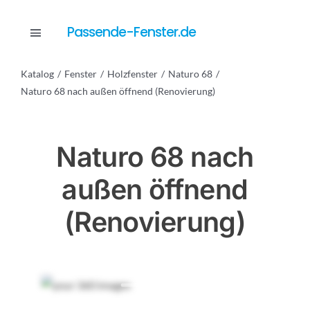
Skip
to
Passende-Fenster.de
Toggle
content
Navigation
Katalog
Fenster
Holzfenster
Naturo 68
Katalog
Naturo 68 nach außen öffnend (Renovierung)
Dienstleistungen
Naturo 68 nach
außen öffnend
Anfrage
(Renovierung)